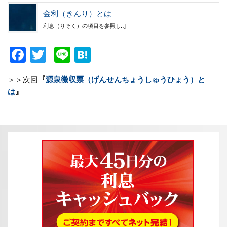
金利（きんり）とは
利息（りそく）の項目を参照 […]
F
T
Li
H
a
wi
n
at
＞＞次回
『
源泉徴収票（げんせんちょうしゅうひょう）と
c
tt
e
e
は
』
e
er
n
b
a
o
o
k