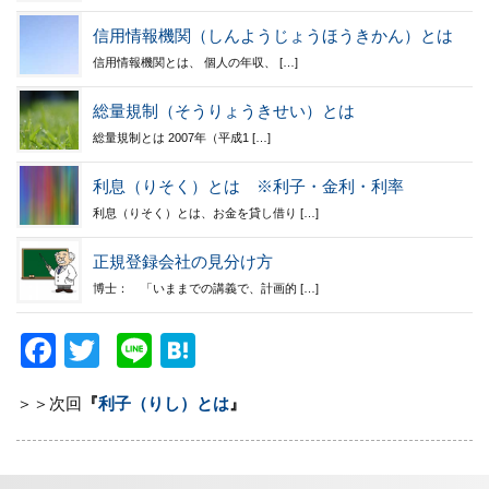
信用情報機関（しんようじょうほうきかん）とは
信用情報機関とは、 個人の年収、 […]
総量規制（そうりょうきせい）とは
総量規制とは 2007年（平成1 […]
利息（りそく）とは ※利子・金利・利率
利息（りそく）とは、お金を貸し借り […]
正規登録会社の見分け方
博士： 「いままでの講義で、計画的 […]
F
T
Li
H
a
wi
n
at
＞＞次回
『
利子（りし）とは
』
c
tt
e
e
e
er
n