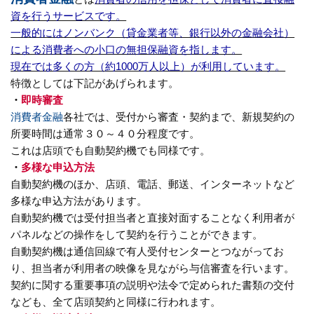
資を行うサービスです。
一般的にはノンバンク（貸金業者等、銀行以外の金融会社）
による消費者への小口の無担保融資を指します。
現在では多くの方（約1000万人以上）が利用しています。
特徴としては下記があげられます。
・
即時審査
消費者金融
各社では、受付から審査・契約まで、新規契約の
所要時間は通常３０～４０分程度です。
これは店頭でも自動契約機でも同様です。
・
多様な申込方法
自動契約機のほか、店頭、電話、郵送、インターネットなど
多様な申込方法があります。
自動契約機では受付担当者と直接対面することなく利用者が
パネルなどの操作をして契約を行うことができます。
自動契約機は通信回線で有人受付センターとつながってお
り、担当者が利用者の映像を見ながら与信審査を行います。
契約に関する重要事項の説明や法令で定められた書類の交付
なども、全て店頭契約と同様に行われます。